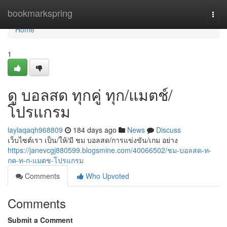
Home
bookmarkspring
Togg
navi
Home
1
ดู บอลสด ทุกคู่ ทุก/แมตช์/
โปรแกรม
laylaqaqh968809
184 days ago
News
Discuss
เว็บไซต์เรา เป็น/ให้/มี ชม บอลสด/การแข่งขัน/เกม อย่าง
https://janevcgj880599.blogsmine.com/40066502/ชม-บอลสด-ท-
กค-ท-ก-แมตช-โปรแกรม
Comments
Who Upvoted
Comments
Submit a Comment