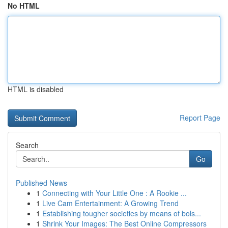
No HTML
HTML is disabled
Report Page
Search
Go
Published News
1
Connecting with Your Little One : A Rookie ...
1
Live Cam Entertainment: A Growing Trend
1
Establishing tougher societies by means of bols...
1
Shrink Your Images: The Best Online Compressors