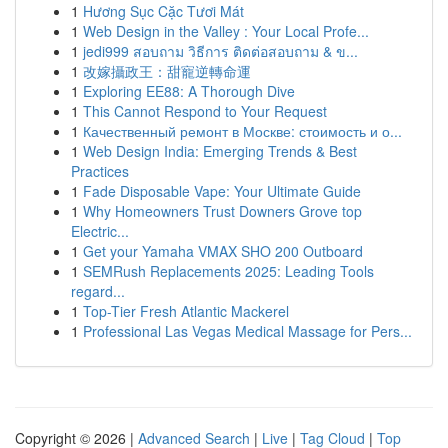
1
Hương Sục Cặc Tươi Mát
1
Web Design in the Valley : Your Local Profe...
1
jedi999 สอบถาม วิธีการ ติดต่อสอบถาม & ข...
1
改嫁攝政王：甜寵逆轉命運
1
Exploring EE88: A Thorough Dive
1
This Cannot Respond to Your Request
1
Качественный ремонт в Москве: стоимость и о...
1
Web Design India: Emerging Trends & Best
Practices
1
Fade Disposable Vape: Your Ultimate Guide
1
Why Homeowners Trust Downers Grove top
Electric...
1
Get your Yamaha VMAX SHO 200 Outboard
1
SEMRush Replacements 2025: Leading Tools
regard...
1
Top-Tier Fresh Atlantic Mackerel
1
Professional Las Vegas Medical Massage for Pers...
Copyright © 2026 |
Advanced Search
|
Live
|
Tag Cloud
|
Top