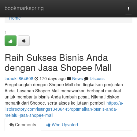
Home
bookmarkspring
Togg
navi
Home
1
Raih Sukses Bisnis Anda
dengan Jasa Shopee Mall
larauklf864608
170 days ago
News
Discuss
Bergabunglah dengan Shopee Mall dan tingkatkan penjualan
Anda. Layanan Shopee Mall menawarkan berbagai manfaat
untuk membantu bisnis Anda tumbuh pesat. Nikmati diskon
menarik dari Shopee, serta akses ke jutaan pembeli
https://a-
listdirectory.com/listings13436445/optimalkan-bisnis-anda-
melalui-jasa-shopee-mall
Comments
Who Upvoted