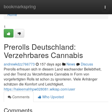
Home
bookmarkspring
Togg
navi
Home
1
Prerolls Deutschland:
Verzehrbares Cannabis
andrewkdzz766773
157 days ago
News
Discuss
Prerolls erfreuen sich in diesem Land wachsender Beliebtheit,
und der Trend zu Verzehrbares Cannabis in Form von
vorgefertigten Rolls ist schon zu ignorieren. Viele Anhänger
schätzen die Komfort und Leichtigkeit,
https://haleemahhpw028081.wikiap.com/user
Comments
Who Upvoted
Comments