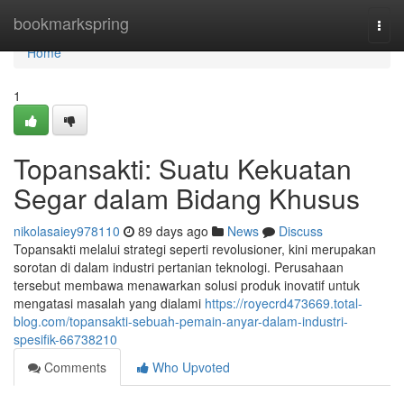
Home
bookmarkspring
Togg
navi
Home
1
Topansakti: Suatu Kekuatan
Segar dalam Bidang Khusus
nikolasaiey978110
89 days ago
News
Discuss
Topansakti melalui strategi seperti revolusioner, kini merupakan
sorotan di dalam industri pertanian teknologi. Perusahaan
tersebut membawa menawarkan solusi produk inovatif untuk
mengatasi masalah yang dialami
https://royecrd473669.total-
blog.com/topansakti-sebuah-pemain-anyar-dalam-industri-
spesifik-66738210
Comments
Who Upvoted