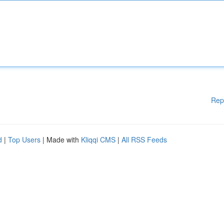
Rep
d
|
Top Users
| Made with
Kliqqi CMS
|
All RSS Feeds