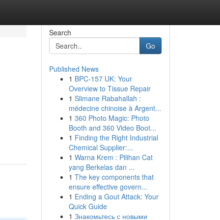
Search
Go
Published News
1
BPC-157 UK: Your
Overview to Tissue Repair
1
Slimane Rabahallah :
médecine chinoise à Argent...
1
360 Photo Magic: Photo
Booth and 360 Video Boot...
1
Finding the Right Industrial
Chemical Supplier:...
1
Warna Krem : Pilihan Cat
yang Berkelas dan ...
1
The key components that
ensure effective govern...
1
Ending a Gout Attack: Your
Quick Guide
1
Знакомьтесь с новыми