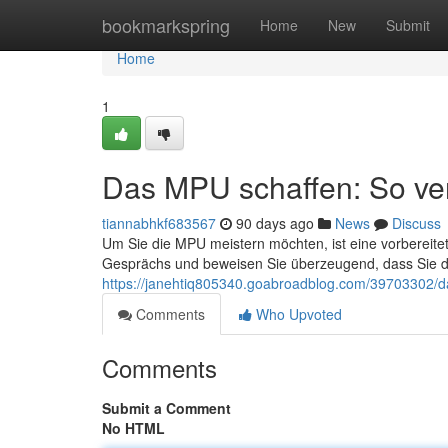
Home
bookmarkspring
Home
New
Submit
Home
1
Das MPU schaffen: So ve
tiannabhkf683567
90 days ago
News
Discuss
Um Sie die MPU meistern möchten, ist eine vorbereite
Gesprächs und beweisen Sie überzeugend, dass Sie di
https://janehtiq805340.goabroadblog.com/39703302/d
Comments
Who Upvoted
Comments
Submit a Comment
No HTML