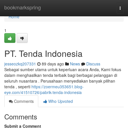
Home
bookmarkspring
Togg
navi
Home
1
PT. Tenda Indonesia
jesseozkq207331
89 days ago
News
Discuss
Sebagai sumber utama untuk keperluan acara Anda, Kami fokus
dalam menghasilkan tenda terbaik bagi berbagai pelanggan di
seluruh nusantara . Perusahaan menyediakan banyak pilihan
tenda , seperti
https://zoermeu353651.blog-
eye.com/41510726/pabrik-tenda-indonesia
Comments
Who Upvoted
Comments
Submit a Comment