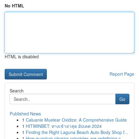
No HTML
HTML is disabled
Report Page
Search
Go
Published News
1
Caluanie Muelear Oxidize: A Comprehensive Guide
1
HITWINBET: ทางเข้าล่าสุด อัปเดต 2024
1
Finding the Right Laguna Beach Auto Body Shop f...
1
How quantum physics principles are redefining c...