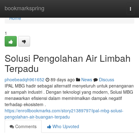
Home
bookmarkspring
Togg
navi
Home
1
Solusi Pengolahan Air Limbah
Terpadu
phoebeadqh961652
89 days ago
News
Discuss
IPAL MBG hadir sebagai alternatif menyeluruh untuk penanganan
air sampah industri . Dengan teknologi yang modern, Solusi MBG
menawarkan efisiensi dalam meminimalkan dampak negatif
terhadap ekosistem .
https://enrollbookmarks.com/story21389797/ipal-mbg-solusi-
pengolahan-air-buangan-terpadu
Comments
Who Upvoted