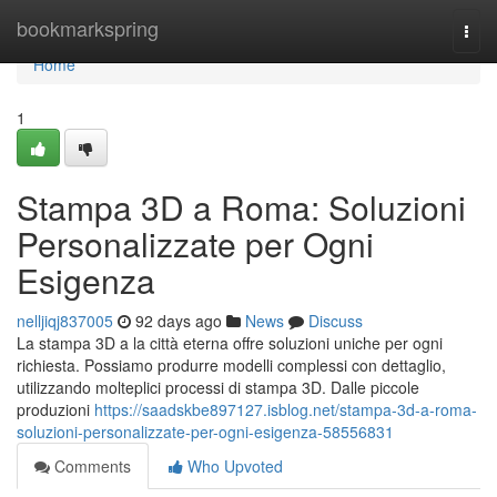
Home
bookmarkspring
Togg
navi
Home
1
Stampa 3D a Roma: Soluzioni
Personalizzate per Ogni
Esigenza
nelljiqj837005
92 days ago
News
Discuss
La stampa 3D a la città eterna offre soluzioni uniche per ogni
richiesta. Possiamo produrre modelli complessi con dettaglio,
utilizzando molteplici processi di stampa 3D. Dalle piccole
produzioni
https://saadskbe897127.isblog.net/stampa-3d-a-roma-
soluzioni-personalizzate-per-ogni-esigenza-58556831
Comments
Who Upvoted