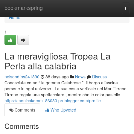
Home
bookmarkspring
Togg
navi
Home
1
La meravigliosa Tropea La
Perla alla calabria
nelsondfns241890
88 days ago
News
Discuss
Conosciuta come “ la gemma Calabrese ”, il borgo affascina
persone in ogni universo . La sua costa verticale nel Mar Tirreno
Tirreno regala una spettacolare , mentre che le color pastello
https://monicakdmm186030.prublogger.com/profile
Comments
Who Upvoted
Comments