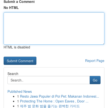
Submit a Comment
No HTML
HTML is disabled
Report Page
Search
Go
Published News
1
Resto Jawa Populer di Poi Pet: Makanan Indonesi...
1
Protecting The Home : Open Eaves , Door ...
1
제주 밤 문화 밤을 즐기는 완벽한 가이드