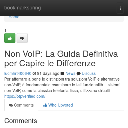
Home
bookmarkspring
Togg
navi
Home
1
Non VoIP: La Guida Definitiva
per Capire le Differenze
lucmhrt400640
91 days ago
News
Discuss
Per afferrare a bene le distinzioni tra soluzioni VoIP e alternative
non-VoIP, è fondamentale esaminare le tali funzionalità. I sistemi
non-VoIP, come la classica telefonia fissa, utilizzano circuiti
https://otpverified.com/
Comments
Who Upvoted
Comments