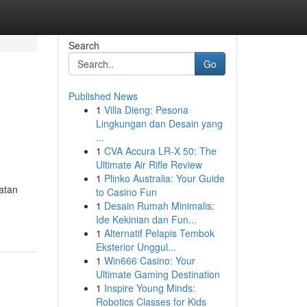
Search
Go
Published News
1
Villa Dieng: Pesona
Lingkungan dan Desain yang
...
1
CVA Accura LR-X 50: The
Ultimate Air Rifle Review
1
Plinko Australia: Your Guide
atan
to Casino Fun
1
Desain Rumah Minimalis:
Ide Kekinian dan Fun...
1
Alternatif Pelapis Tembok
Eksterior Unggul...
1
Win666 Casino: Your
Ultimate Gaming Destination
1
Inspire Young Minds:
Robotics Classes for Kids