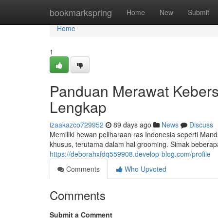
Home
bookmarkspring
Home
New
Submit
Home
1
Panduan Merawat Kebers
Lengkap
izaakazco729952
89 days ago
News
Discuss
Memiliki hewan peliharaan ras Indonesia seperti Ma
khusus, terutama dalam hal grooming. Simak beberapa
https://deborahxfdq559908.develop-blog.com/profile
Comments
Who Upvoted
Comments
Submit a Comment