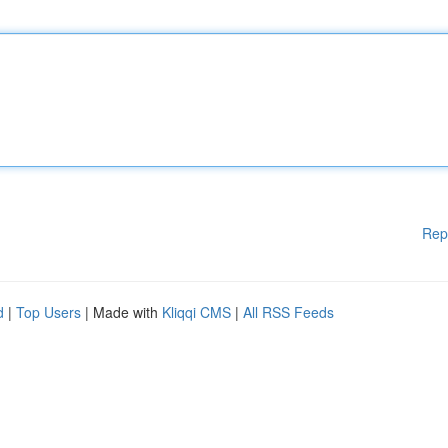
Rep
d
|
Top Users
| Made with
Kliqqi CMS
|
All RSS Feeds