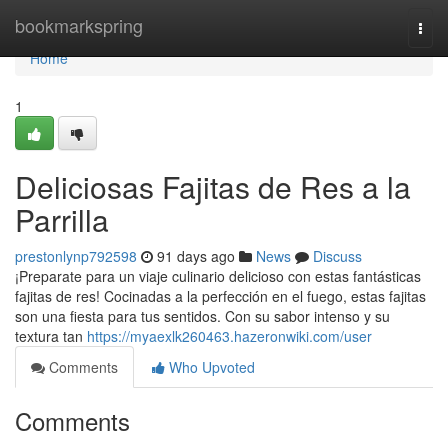
Home
bookmarkspring
Togg
navi
Home
1
Deliciosas Fajitas de Res a la
Parrilla
prestonlynp792598
91 days ago
News
Discuss
¡Preparate para un viaje culinario delicioso con estas fantásticas
fajitas de res! Cocinadas a la perfección en el fuego, estas fajitas
son una fiesta para tus sentidos. Con su sabor intenso y su
textura tan
https://myaexlk260463.hazeronwiki.com/user
Comments
Who Upvoted
Comments