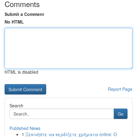
Comments
Submit a Comment
No HTML
HTML is disabled
Report Page
Search
Go
Published News
1
Ξεκινήστε να κερδίζετε χρήματα online: Ο