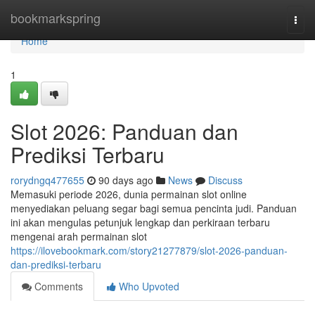
Home
bookmarkspring
Togg
navi
Home
1
Slot 2026: Panduan dan
Prediksi Terbaru
rorydngq477655
90 days ago
News
Discuss
Memasuki periode 2026, dunia permainan slot online
menyediakan peluang segar bagi semua pencinta judi. Panduan
ini akan mengulas petunjuk lengkap dan perkiraan terbaru
mengenai arah permainan slot
https://ilovebookmark.com/story21277879/slot-2026-panduan-
dan-prediksi-terbaru
Comments
Who Upvoted