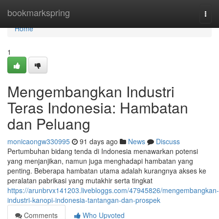
Home
bookmarkspring
Togg
navi
Home
1
Mengembangkan Industri
Teras Indonesia: Hambatan
dan Peluang
monicaongw330995
91 days ago
News
Discuss
Pertumbuhan bidang tenda di Indonesia menawarkan potensi
yang menjanjikan, namun juga menghadapi hambatan yang
penting. Beberapa hambatan utama adalah kurangnya akses ke
peralatan pabrikasi yang mutakhir serta tingkat
https://arunbrvx141203.livebloggs.com/47945826/mengembangkan-
industri-kanopi-indonesia-tantangan-dan-prospek
Comments
Who Upvoted