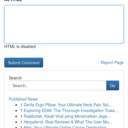
HTML is disabled
Report Page
Search
Go
Published News
1
Derila Ergo Pillow: Your Ultimate Neck Pain Sol...
1
Exploring EE88: The Thorough Investigation Towa...
1
Rajabotak: Kisah Viral yang Meramaikan Jaga...
1
Herpafend: Real Reviews & What The User Mu...
1
88m: Your Ultimate Online Casino Destination