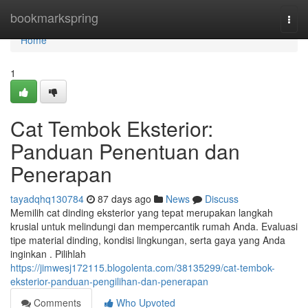
Home
bookmarkspring
Togg
navi
Home
1
Cat Tembok Eksterior:
Panduan Penentuan dan
Penerapan
tayadqhq130784
87 days ago
News
Discuss
Memilih cat dinding eksterior yang tepat merupakan langkah
krusial untuk melindungi dan mempercantik rumah Anda. Evaluasi
tipe material dinding, kondisi lingkungan, serta gaya yang Anda
inginkan . Pilihlah
https://jimwesj172115.blogolenta.com/38135299/cat-tembok-
eksterior-panduan-pengilihan-dan-penerapan
Comments
Who Upvoted