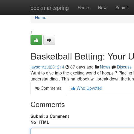
Home
bookmarkspring
Home
New
Submit
Home
1
Basketball Betting: Your 
jaysonrzut231214
87 days ago
News
Discuss
Want to dive into the exciting world of hoops ? Placing b
understanding . This handbook will break down the fu
Comments
Who Upvoted
Comments
Submit a Comment
No HTML