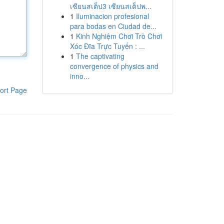
เซียนสเต็ป3 เซียนสเต็ปพ...
1
Iluminacion profesional
para bodas en Ciudad de...
1
Kinh Nghiệm Chơi Trò Chơi
Xóc Đĩa Trực Tuyến : ...
1
The captivating
convergence of physics and
inno...
ort Page