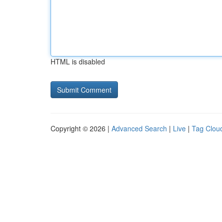
HTML is disabled
Copyright © 2026 |
Advanced Search
|
Live
|
Tag Clou