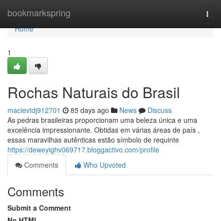
Home
bookmarkspring
Togg
navi
Home
1
Rochas Naturais do Brasil
macievtdj912701
85 days ago
News
Discuss
As pedras brasileiras proporcionam uma beleza única e uma
excelência impressionante. Obtidas em várias áreas de país ,
essas maravilhas autênticas estão símbolo de requinte
https://deweyighv069717.bloggactivo.com/profile
Comments
Who Upvoted
Comments
Submit a Comment
No HTML