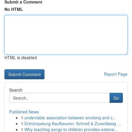
Submit a Comment
No HTML
HTML is disabled
Report Page
Search
Go
Published News
1
undeniable association between smoking and c...
1
Entrümpelung Kaufbeuren: Schnell & Zuverlässig ...
1
Why teaching songs to children provides extensi...