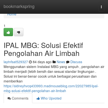
Home
bookmarkspring
Togg
navi
Home
1
IPAL MBG: Solusi Efektif
Pengolahan Air Limbah
laytnfsat529327
84 days ago
News
Discuss
Menggunakan sistem Instalasi MBG yang ampuh , pengolahan air
limbah menjadi {lebih bersih dan sesuai standar lingkungan .
Solusi ini benar-benar cocok untuk berbagai perusahaan dan
memberikan
https://sidneyhvcq433993.madmouseblog.com/22027985/ipal-
mbg-solusi-efektif-pengolahan-air-limbah
Comments
Who Upvoted