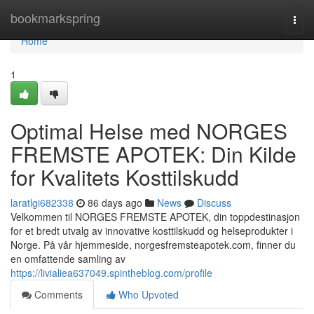
Home
bookmarkspring
Togg
navi
Home
1
Optimal Helse med NORGES
FREMSTE APOTEK: Din Kilde
for Kvalitets Kosttilskudd
laratlgi682338
86 days ago
News
Discuss
Velkommen til NORGES FREMSTE APOTEK, din toppdestinasjon
for et bredt utvalg av innovative kosttilskudd og helseprodukter i
Norge. På vår hjemmeside, norgesfremsteapotek.com, finner du
en omfattende samling av
https://livialiea637049.spintheblog.com/profile
Comments
Who Upvoted