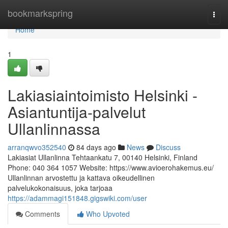
Home
bookmarkspring
Togg
navi
Home
1
Lakiasiaintoimisto Helsinki -
Asiantuntija-palvelut
Ullanlinnassa
arranqwvo352540
84 days ago
News
Discuss
Lakiasiat Ullanlinna Tehtaankatu 7, 00140 Helsinki, Finland
Phone: 040 364 1057 Website: https://www.avioerohakemus.eu/
Ullanlinnan arvostettu ja kattava oikeudellinen
palvelukokonaisuus, joka tarjoaa
https://adammagi151848.gigswiki.com/user
Comments
Who Upvoted