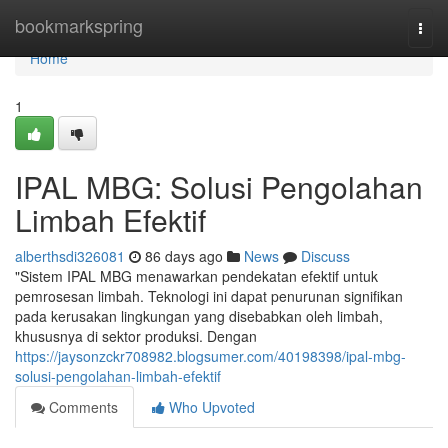
Home
bookmarkspring
Togg
navi
Home
1
IPAL MBG: Solusi Pengolahan
Limbah Efektif
alberthsdi326081
86 days ago
News
Discuss
"Sistem IPAL MBG menawarkan pendekatan efektif untuk
pemrosesan limbah. Teknologi ini dapat penurunan signifikan
pada kerusakan lingkungan yang disebabkan oleh limbah,
khususnya di sektor produksi. Dengan
https://jaysonzckr708982.blogsumer.com/40198398/ipal-mbg-
solusi-pengolahan-limbah-efektif
Comments
Who Upvoted