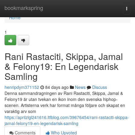
Home
bookmarkspring
Togg
navi
Home
1
Rani Rastaciti, Skippa, Jamal
& Felony19: En Legendarisk
Samling
henripdym371152
84 days ago
News
Discuss
Denna sammandragningen av Rani Rastaciti, Skippa, Jamal &
Felony19 är utan tvekan en ikon inom den svenska hiphop-
scenen. Artisterna verk har format många följare och skapat en
varaktig arv som
https://aprilzlgl241616.ltfblog.com/39676454/rani-rastaciti-skippa-
jamal-felony19-en-legendarisk-samling
Comments
Who Upvoted