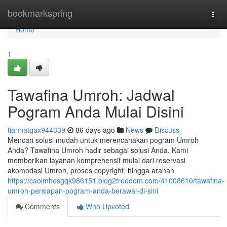
Home
bookmarkspring
Togg
navi
Home
1
Tawafina Umroh: Jadwal
Pogram Anda Mulai Disini
tiannatgax944339
86 days ago
News
Discuss
Mencari solusi mudah untuk merencanakan pogram Umroh
Anda? Tawafina Umroh hadir sebagai solusi Anda. Kami
memberikan layanan komprehensif mulai dari reservasi
akomodasi Umroh, proses copyright, hingga arahan
https://caoimhesgqk986151.blog2freedom.com/41008610/tawafina-
umroh-persiapan-pogram-anda-berawal-di-sini
Comments
Who Upvoted