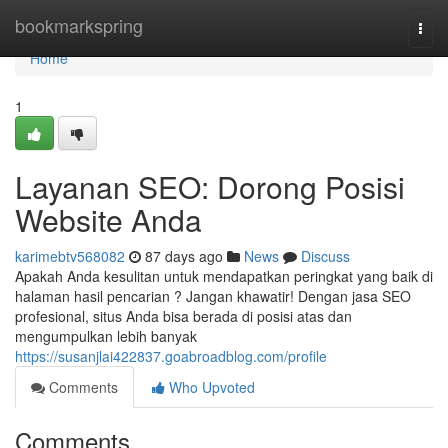
Home
bookmarkspring
Togg
navi
Home
1
Layanan SEO: Dorong Posisi
Website Anda
karimebtv568082
87 days ago
News
Discuss
Apakah Anda kesulitan untuk mendapatkan peringkat yang baik di
halaman hasil pencarian ? Jangan khawatir! Dengan jasa SEO
profesional, situs Anda bisa berada di posisi atas dan
mengumpulkan lebih banyak
https://susanjlai422837.goabroadblog.com/profile
Comments
Who Upvoted
Comments