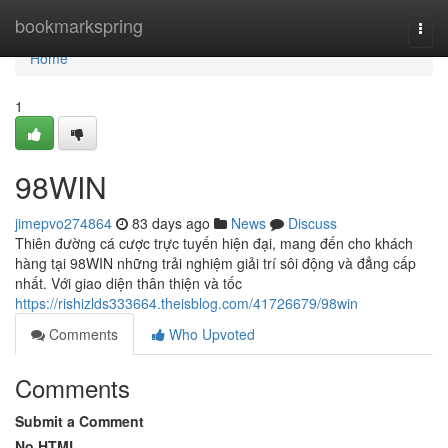
Home
bookmarkspring
Togg
navi
Home
1
98WIN
jimepvo274864
83 days ago
News
Discuss
Thiên đường cá cược trực tuyến hiện đại, mang đến cho khách
hàng tại 98WIN những trải nghiệm giải trí sôi động và đẳng cấp
nhất. Với giao diện thân thiện và tốc
https://rishizlds333664.theisblog.com/41726679/98win
Comments
Who Upvoted
Comments
Submit a Comment
No HTML