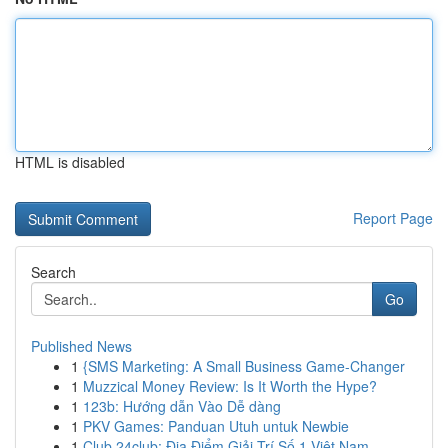
HTML is disabled
Report Page
Search
Go
Published News
1
{SMS Marketing: A Small Business Game-Changer
1
Muzzical Money Review: Is It Worth the Hype?
1
123b: Hướng dẫn Vào Dễ dàng
1
PKV Games: Panduan Utuh untuk Newbie
1
Club 24club: Địa Điểm Giải Trí Số 1 Việt Nam ...