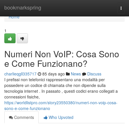
Home
bookmarkspring
Togg
navi
Home
1
Numeri Non VoIP: Cosa Sono
e Come Funzionano?
charlieqgll335717
85 days ago
News
Discuss
I prefissi non telefonici rappresentano una modalità per
possedere un codice di chiamata che non dipende sulla
tecnologia internet . In passato , questi codici erano collegati a
connessioni fisiche,
https://worldlistpro.com/story23550380/numeri-non-voip-cosa-
sono-e-come-funzionano
Comments
Who Upvoted