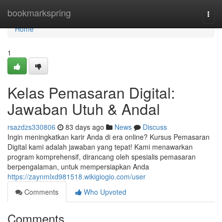
Home
bookmarkspring
Togg
navi
Home
1
Kelas Pemasaran Digital:
Jawaban Utuh & Andal
rsazdzs330806
83 days ago
News
Discuss
Ingin meningkatkan karir Anda di era online? Kursus Pemasaran
Digital kami adalah jawaban yang tepat! Kami menawarkan
program komprehensif, dirancang oleh spesialis pemasaran
berpengalaman, untuk mempersiapkan Anda
https://zaynmlxd981518.wikigiogio.com/user
Comments
Who Upvoted
Comments