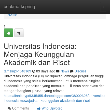
Home
bookmarkspring
Togg
navi
Home
1
Universitas Indonesia:
Menjaga Keunggulan
Akademik dan Riset
tamzinjdkt548169
83 days ago
News
Discuss
Universitas Indonesia (UI) merupakan lembaga perguruan tinggi
di Indonesia yang selalu berkomitmen untuk mencapai tingkat
akademik dan penelitian yang memukau. UI terus berinovasi dan
mengembangkan jurusan yang relevan
https://finnianypdt345455.daneblogger.com/38002628/universitas-
indonesia-mewujudkan-keunggulan-akademik-dan-riset
Comments
Who Upvoted