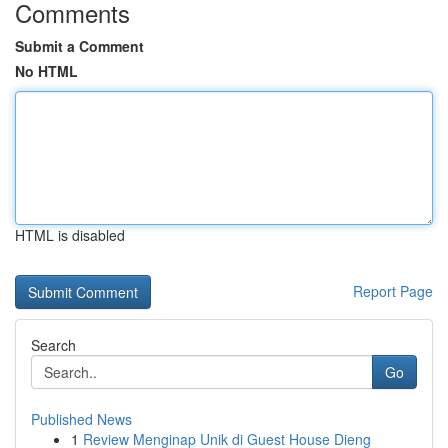
Comments
Submit a Comment
No HTML
HTML is disabled
Report Page
Search
Go
Published News
1
Review Menginap Unik di Guest House Dieng