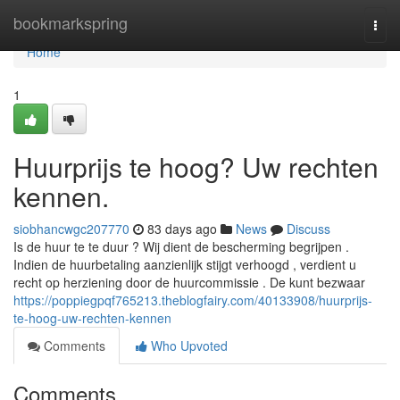
Home
bookmarkspring
Togg
navi
Home
1
Huurprijs te hoog? Uw rechten
kennen.
siobhancwgc207770
83 days ago
News
Discuss
Is de huur te te duur ? Wij dient de bescherming begrijpen .
Indien de huurbetaling aanzienlijk stijgt verhoogd , verdient u
recht op herziening door de huurcommissie . De kunt bezwaar
https://poppiegpqf765213.theblogfairy.com/40133908/huurprijs-
te-hoog-uw-rechten-kennen
Comments
Who Upvoted
Comments