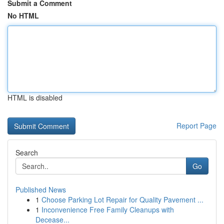
Submit a Comment
No HTML
HTML is disabled
Report Page
Search
Go
Published News
1
Choose Parking Lot Repair for Quality Pavement ...
1
Inconvenience Free Family Cleanups with
Decease...