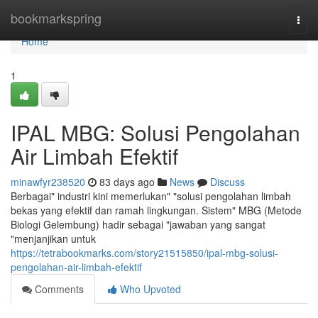
Home
bookmarkspring
Togg
navi
Home
1
IPAL MBG: Solusi Pengolahan
Air Limbah Efektif
minawfyr238520
83 days ago
News
Discuss
Berbagai" industri kini memerlukan" "solusi pengolahan limbah
bekas yang efektif dan ramah lingkungan. Sistem" MBG (Metode
Biologi Gelembung) hadir sebagai "jawaban yang sangat
"menjanjikan untuk
https://tetrabookmarks.com/story21515850/ipal-mbg-solusi-
pengolahan-air-limbah-efektif
Comments
Who Upvoted