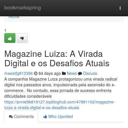
Home
bookmarkspring
Togg
navi
Home
1
Magazine Luiza: A Virada
Digital e os Desafios Atuais
maeatfg813396
84 days ago
News
Discuss
A companhia Magazine Luiza protagonizou uma virada radical
digital nos passados anos, impulsionada pela ascensão do e-
commerce . No contudo, essa jornada de sucesso enfrenta
dificuldades consideráveis
https://annieliik819127.topbloghub.com/47881102/magazine-
luiza-a-virada-digital-e-os-desafios-atuais
Comments
Who Upvoted