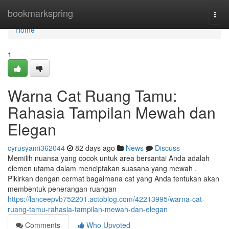
Home
bookmarkspring
Togg
navi
Home
1
Warna Cat Ruang Tamu:
Rahasia Tampilan Mewah dan
Elegan
cyrusyami362044
82 days ago
News
Discuss
Memilih nuansa yang cocok untuk area bersantai Anda adalah
elemen utama dalam menciptakan suasana yang mewah .
Pikirkan dengan cermat bagaimana cat yang Anda tentukan akan
membentuk penerangan ruangan
https://lanceepvb752201.actoblog.com/42213995/warna-cat-
ruang-tamu-rahasia-tampilan-mewah-dan-elegan
Comments
Who Upvoted