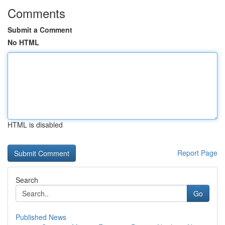
Comments
Submit a Comment
No HTML
HTML is disabled
Report Page
Search
Go
Published News