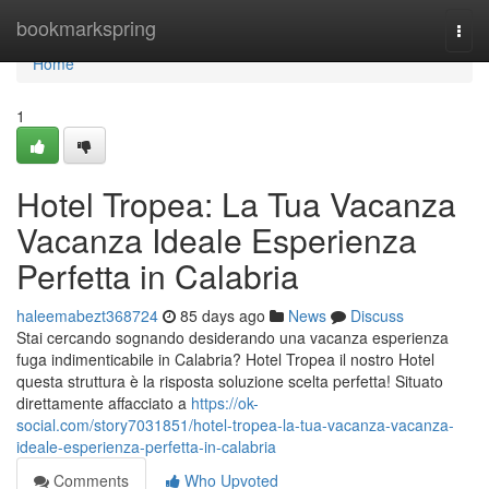
Home
bookmarkspring
Togg
navi
Home
1
Hotel Tropea: La Tua Vacanza
Vacanza Ideale Esperienza
Perfetta in Calabria
haleemabezt368724
85 days ago
News
Discuss
Stai cercando sognando desiderando una vacanza esperienza
fuga indimenticabile in Calabria? Hotel Tropea il nostro Hotel
questa struttura è la risposta soluzione scelta perfetta! Situato
direttamente affacciato a
https://ok-
social.com/story7031851/hotel-tropea-la-tua-vacanza-vacanza-
ideale-esperienza-perfetta-in-calabria
Comments
Who Upvoted