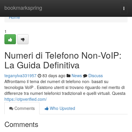
Home
bookmarkspring
Togg
navi
Home
1
Numeri di Telefono Non-VoIP:
La Guida Definitiva
teganylva331957
83 days ago
News
Discuss
Affrontiamo il tema dei numeri di telefono non- basati su
tecnologia VoIP . Esistono utenti si trovano riguardo nel merito di
differenze tra numeri telefonici tradizionali e quelli virtuali. Questa
https://otpverified.com/
Comments
Who Upvoted
Comments