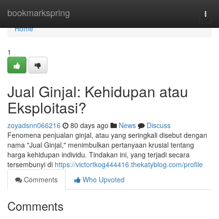
Home
bookmarkspring
Togg
navi
Home
1
Jual Ginjal: Kehidupan atau
Eksploitasi?
zoyadsnn066216
80 days ago
News
Discuss
Fenomena penjualan ginjal, atau yang seringkali disebut dengan
nama "Jual Ginjal," menimbulkan pertanyaan krusial tentang
harga kehidupan individu. Tindakan ini, yang terjadi secara
tersembunyi di
https://victortkog444416.thekatyblog.com/profile
Comments
Who Upvoted
Comments