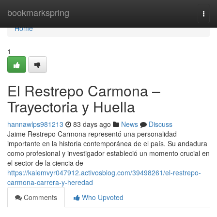
Home
bookmarkspring
Togg
navi
Home
1
El Restrepo Carmona –
Trayectoria y Huella
hannawlps981213
83 days ago
News
Discuss
Jaime Restrepo Carmona representó una personalidad
importante en la historia contemporánea de el país. Su andadura
como profesional y investigador estableció un momento crucial en
el sector de la ciencia de
https://kalemvyr047912.activosblog.com/39498261/el-restrepo-
carmona-carrera-y-heredad
Comments
Who Upvoted