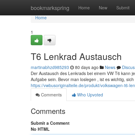
Home
bookmarkspring
Home
New
Submit
Home
1
T6 Lenkrad Austausch
martinabhzd985293
80 days ago
News
Discus
Der Austausch des Lenkrads bei einem VW T6 kann je
Aufgabe sein. Bevor man loslegen , ist es wichtig, sic
https://vwbusoriginalteile.de/produkt/volkswagen-t6-l
Comments
Who Upvoted
Comments
Submit a Comment
No HTML