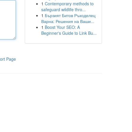
1
Contemporary methods to
safeguard wildlife thro...
1
Бързият Битов Ръкоделец
Варна: Решения на Ваши...
1
Boost Your SEO: A
Beginner's Guide to Link Bu...
ort Page