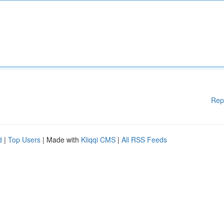
Rep
d
|
Top Users
| Made with
Kliqqi CMS
|
All RSS Feeds