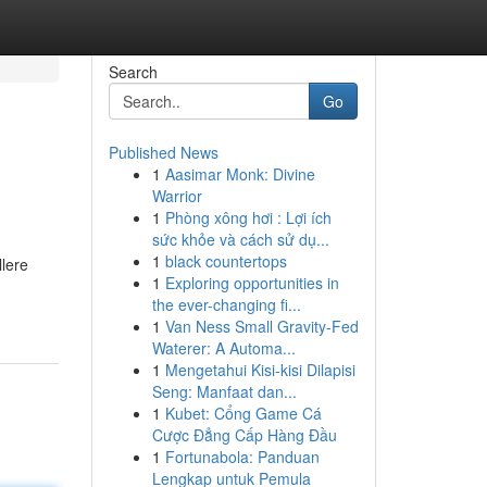
Search
Go
Published News
1
Aasimar Monk: Divine
Warrior
1
Phòng xông hơi : Lợi ích
sức khỏe và cách sử dụ...
1
black countertops
lere
1
Exploring opportunities in
the ever-changing fi...
1
Van Ness Small Gravity-Fed
Waterer: A Automa...
1
Mengetahui Kisi-kisi Dilapisi
Seng: Manfaat dan...
1
Kubet: Cổng Game Cá
Cược Đẳng Cấp Hàng Đầu
1
Fortunabola: Panduan
Lengkap untuk Pemula