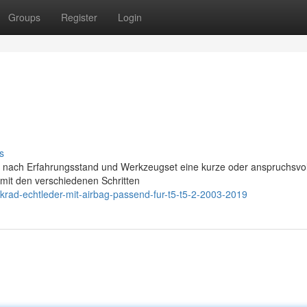
Groups
Register
Login
s
 nach Erfahrungsstand und Werkzeugset eine kurze oder anspruchsvol
h mit den verschiedenen Schritten
enkrad-echtleder-mit-airbag-passend-fur-t5-t5-2-2003-2019