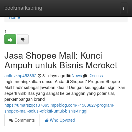
Home
bookmarkspring
Togg
navi
Home
1
Jasa Shopee Mall: Kunci
Ampuh untuk Bisnis Meroket
aoifevkhp453892
81 days ago
News
Discuss
Ingin meningkatkan omset Anda di Shopee? Program Shopee
Mall hadir sebagai jawaban ideal ! Dengan keunggulan signifikan ,
seperti visibilitas yang sangat ke pelanggan yang potensial,
perkembangan brand
https://umarszqc137665.mpeblog.com/74503627/program-
shopee-mall-solusi-efektif-untuk-bisnis-tinggi
Comments
Who Upvoted