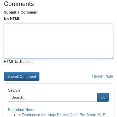
Comments
Submit a Comment
No HTML
HTML is disabled
Report Page
Search
Go
Published News
1
Experience the Ninja Double Oven Pro Smart XL B...