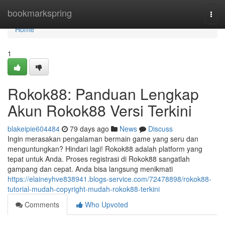
Home
bookmarkspring
Togg
navi
Home
1
Rokok88: Panduan Lengkap
Akun Rokok88 Versi Terkini
blakeipie604484
79 days ago
News
Discuss
Ingin merasakan pengalaman bermain game yang seru dan
menguntungkan? Hindari lagi! Rokok88 adalah platform yang
tepat untuk Anda. Proses registrasi di Rokok88 sangatlah
gampang dan cepat. Anda bisa langsung menikmati
https://elaineyhve838941.blogs-service.com/72478898/rokok88-
tutorial-mudah-copyright-mudah-rokok88-terkini
Comments
Who Upvoted