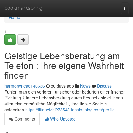
Home
bookmarkspring
Togg
navi
Home
1
Geistige Lebensberatung am
Telefon : Ihre eigene Wahrheit
finden
harmonyneae146636
80 days ago
News
Discuss
Fühlen man dich verloren, unsicher oder bedürfen einer frischen
Richtung ? Innere Lebensberatung durch Festnetz bietet Ihnen
allen eine persönliche Möglichkeit , Ihre tiefste Seele zu
entdecken
https://tiffanyfzhi278543.techionblog.com/profile
Comments
Who Upvoted