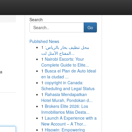
Search
Go
Published News
1
محل تنظيف بخار بالرياض:
المفتاح الأمثل لت...
1
Nairobi Escorts: Your
Complete Guide to Elite...
1
Busca el Plan de Auto Ideal
ra
en la ciudad ...
1
copyright in Canada:
Scheduling and Legal Status
1
Rahasia Mendapatkan
Hotel Murah, Pondokan d...
1
Brokers Elite 2026: Los
Inmobiliarios Más Desta...
1
Launch A Experience with a
New Account – A Thor...
1
Hisowin: Empowering