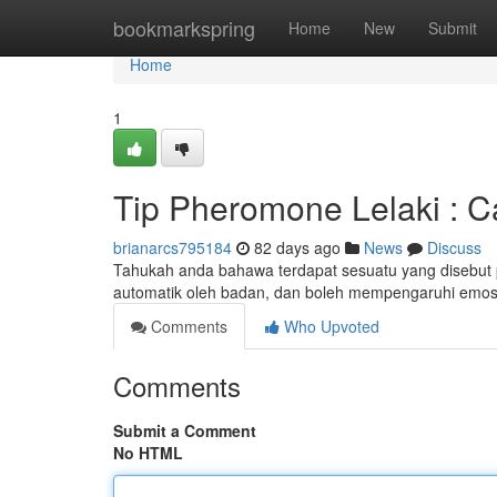
Home
bookmarkspring
Home
New
Submit
Home
1
Tip Pheromone Lelaki : 
brianarcs795184
82 days ago
News
Discuss
Tahukah anda bahawa terdapat sesuatu yang disebut p
automatik oleh badan, dan boleh mempengaruhi emosi
Comments
Who Upvoted
Comments
Submit a Comment
No HTML