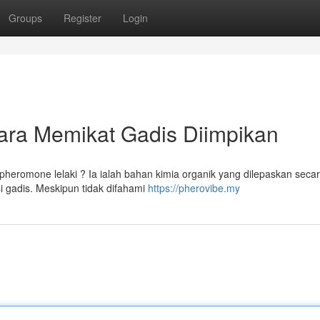
Groups
Register
Login
Cara Memikat Gadis Diimpikan
heromone lelaki ? Ia ialah bahan kimia organik yang dilepaskan seca
 gadis. Meskipun tidak difahami
https://pherovibe.my