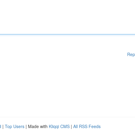
Rep
d
|
Top Users
| Made with
Kliqqi CMS
|
All RSS Feeds