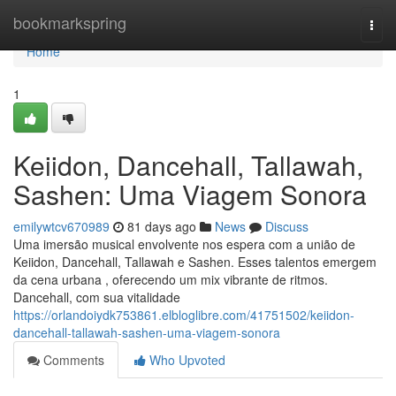
Home
bookmarkspring
Togg
navi
Home
1
Keiidon, Dancehall, Tallawah,
Sashen: Uma Viagem Sonora
emilywtcv670989
81 days ago
News
Discuss
Uma imersão musical envolvente nos espera com a união de
Keiidon, Dancehall, Tallawah e Sashen. Esses talentos emergem
da cena urbana , oferecendo um mix vibrante de ritmos.
Dancehall, com sua vitalidade
https://orlandoiydk753861.elbloglibre.com/41751502/keiidon-
dancehall-tallawah-sashen-uma-viagem-sonora
Comments
Who Upvoted