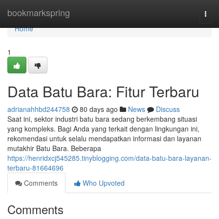
Home
bookmarkspring
Togg
navi
Home
1
Data Batu Bara: Fitur Terbaru
adrianahhbd244758
80 days ago
News
Discuss
Saat ini, sektor industri batu bara sedang berkembang situasi
yang kompleks. Bagi Anda yang terkait dengan lingkungan ini,
rekomendasi untuk selalu mendapatkan informasi dan layanan
mutakhir Batu Bara. Beberapa
https://henridxcj545285.tinyblogging.com/data-batu-bara-layanan-
terbaru-81664696
Comments
Who Upvoted
Comments